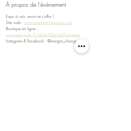
À propos de l'événement
Expo à voir, revoir et s'offrir ! 
Site web : 
www.margotchangeon.com
Boutique en ligne : 
www.etsy.com/fr/shop/MargotChangeon
Instagram & Facebook : @margot_changeon
Partager cet événement