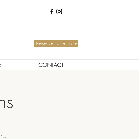
Réserver une table
E
CONTACT
ns
frey.