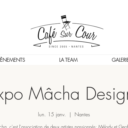
VÈNEMENTS
LA TEAM
GALERI
xpo Mâcha Desig
lun. 15 janv.
  |  
Nantes
ha, c'est l'association de deux artistes passionnés: Mélody et Geof