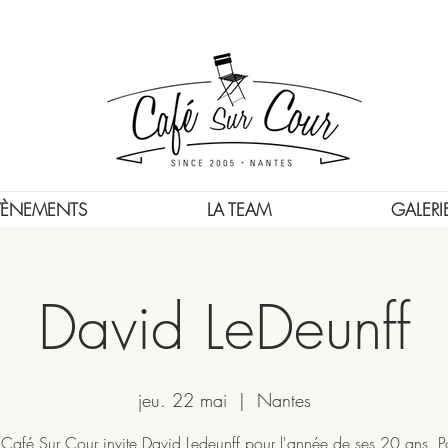
VÈNEMENTS
LA TEAM
GALERI
David LeDeunff
jeu. 22 mai
  |  
Nantes
 Café Sur Cour invite David Ledeunff pour l'année de ses 20 ans. P