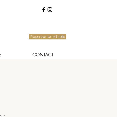
Réserver une table
E
CONTACT
our