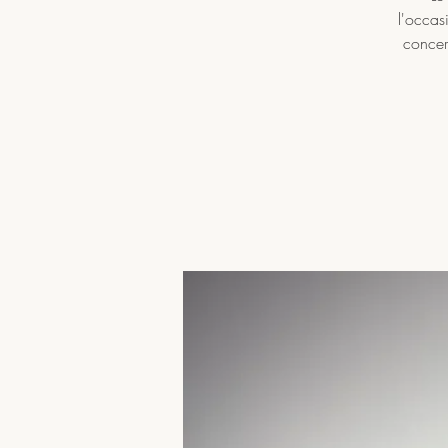
l'occas
concert