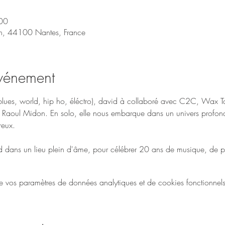
00
on, 44100 Nantes, France
événement
( blues, world, hip ho, éléctro), david à collaboré avec C2C, Wax Tai
Raoul Midon. En solo, elle nous embarque dans un univers profond 
reux. 
d dans un lieu plein d'âme, pour célébrer 20 ans de musique, de pa
vos paramètres de données analytiques et de cookies fonctionnels